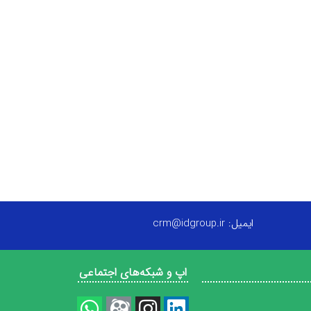
ایمیل: crm@idgroup.ir
اپ و شبکه‌های اجتماعی